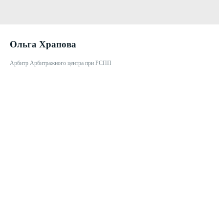
Ольга Храпова
Арбитр Арбитражного центра при РСПП